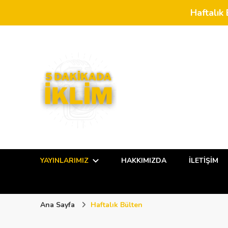
Haftalık 
5 Dakikada İklim
YAYINLARIMIZ
HAKKIMIZDA
İLETIŞIM
Ana Sayfa
Haftalık Bülten